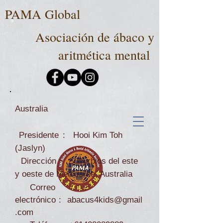
PAMA Global
Asociación de ábaco y
aritmética mental
Australia
Presidente
:
Hooi Kim Toh
(Jaslyn)
Dirección
:
Suburbios del este
y oeste de Melbourne, Australia
Correo
electrónico
:
abacus4kids@gmail
.com