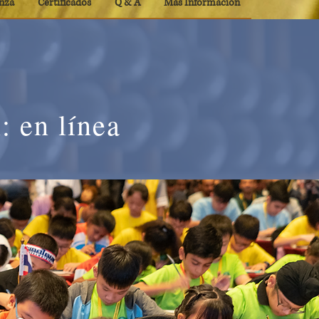
nza
Certificados
Q & A
Más Información
: en línea