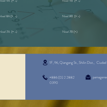
Nivel 9A (+ -)
Nivel 9B (+ -)
Nivel 8A (+ -)
Nivel 8B (+ -)
Nivel 7A (+ -)
Nivel 7B (÷)
1F, 96, Qiangang St., Shilin Dist.,
Ciudad 
pamagene
+886 (0) 2 2882
0390