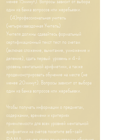
менее 15минут). Вопросы зависит от выбора
один из банка вопросов или жеребьевки.
(4)профессиональная учитель
(четырехзвездочная Учитель)
Учителя должны сдавайтесь формальный
сертификационный текст тест по счетам
(включая сложение, вычитание, умножение и
деление), сдать первый уровень и 4-й
уровень ментальной арифметики, а также
продемонстрировать обучение на месте (не
менее 20минут). Вопросы зависит от выбора
один из банка вопросов или жеребьевки.
Чтобы получать информации о предметах,
содержании, времени и критериях
приемлемости для всех уровней ментальной
арифметики на счётов посетите веб-сайт
PAMA; четыре этапа демонстрации обучения