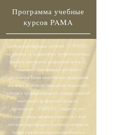
Программа учебные
курсов PAMA
Система сертификации учителей〈PAMA〉
направлена ​​на продвижение профессиональных
знаний о ​​ментальной арифметике на счётах,
повышение квалификации учителей и
достижение более качественных результатов
обучения, а также на повышение социального
статуса и профессионального имиджа учителей
ментальной арифметики на счетах.
организация〈PAMA〉 надеется, что
страны-члены серьезно столкнутся с этой
системой сертификации учителей, которая не
только укрепит конкурентоспособность и