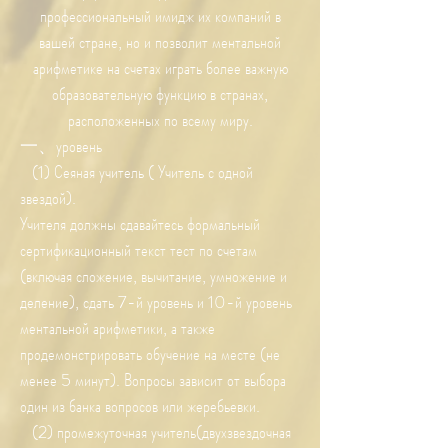
профессиональный имидж их компаний в
вашей стране, но и позволит ментальной
арифметике на счетах играть более важную
образовательную функцию в странах,
расположенных по всему миру.
一、уровень
(1) Сеяная учитель ( Учитель с одной
звездой).
Учителя должны сдавайтесь формальный
сертификационный текст тест по счетам
(включая сложение, вычитание, умножение и
деление), сдать 7-й уровень и 10-й уровень
ментальной арифметики, а также
продемонстрировать обучение на месте (не
менее 5 минут). Вопросы зависит от выбора
один из банка вопросов или жеребьевки.
(2) промежуточная учитель(двухзвездочная