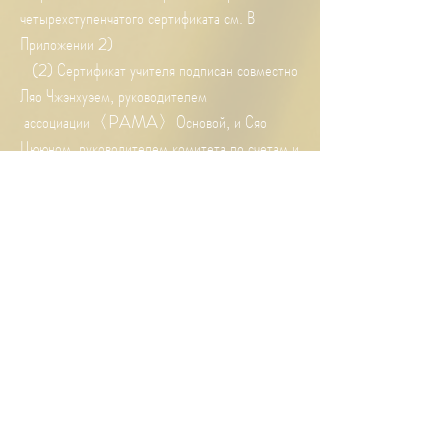
четырехступенчатого сертификата см. В
Приложении 2)
(2) Сертификат учителя подписан совместно
Ляо Чжэнхуэем, руководителем
ассоциации〈PAMA〉Основой, и Сяо
Цююном, руководителем комитета по счетам и
ментальной арифметике Тайваньской
провинциальной торговой ассоциации .
三、Регистрационный взнос.
（1）элементарный лектор (лектор с одной
звездой): Регистрационный взнос для
получения сертификата элементарного лектора
составляет 30 долларов США на одного
человека .
（2）промежуточный лектор (
двухзвездочный лектор): Регистрационный