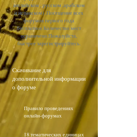
английском , русском ,арабском
и испанском) .Посещение всех
форумов первого года
бесплатное.Количество мест
ограничено.Пожалуйста,
быстрее зарегистрируйтесь.
Скачивание для
дополнительной информации
о форуме
Правило проведениях
онлайн-форумах
18 тематических единицах