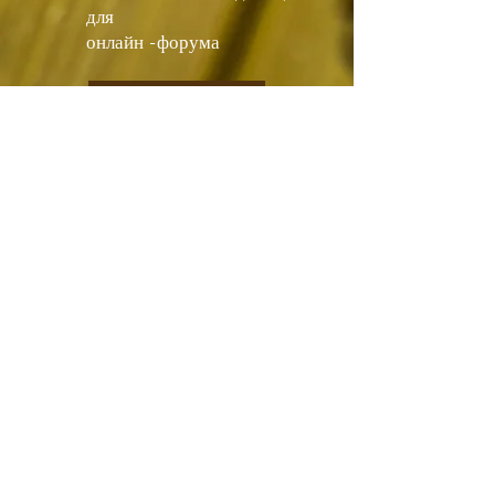
для
онлайн
-
форума
Подать заявку
© 2020 by PAMA Global Abacus
and Mental Arithmetic Association
1F, 96, Qiangang St., Shilin Dist.,
Taipei City 111059,
Taiwan (R.O.C.)
+886 (0)2 2882 0390
pamageneral@gmail.com