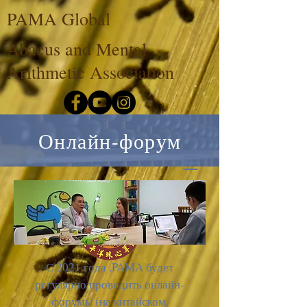
PAMA Global
Abacus and Mental
Arithmetic Association
Онлайн-форум
С 2021 года ,PAMA будет
регулярно проводить онлайн-
форумы (на китайском,